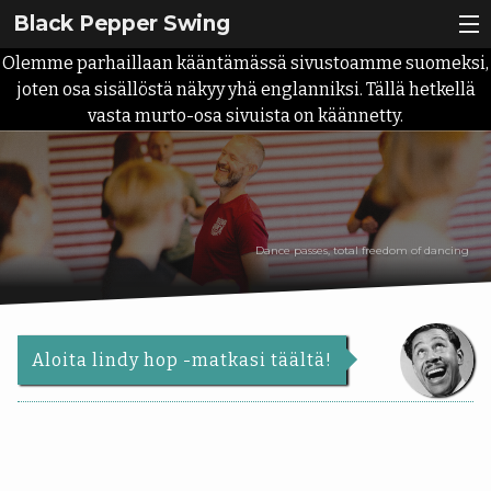
Black Pepper Swing
Olemme parhaillaan kääntämässä sivustoamme suomeksi,
Lindy Hop?
joten osa sisällöstä näkyy yhä englanniksi. Tällä hetkellä
vasta murto-osa sivuista on käännetty.
Ilmoittaudu
Meistä
Back
Kurssit
Meistä
Dance passes, total freedom of dancing
Back
Tapahtumat
Meidän
Kurssit
tarina
Ota yhteyttä
Aikataulu
Aloita lindy hop -matkasi täältä!
Palvelut
Alkeiskurssit
Uutiset
Opettajat
Roadmap
|
Info
10-