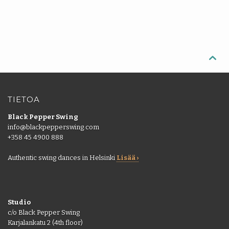
Lisää
kortti
Back
|
Lisää
FI

Kauppa
Back
Kirjasto
EN
Portaali
TIETOA
FI
Black Pepper Swing
info@blackpepperswing.com
+358 45 4900 888
Authentic swing dances in Helsinki
Lisää ›
Studio
c/o Black Pepper Swing
Karjalankatu 2 (4th floor)